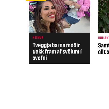
HEIMUR
INNLEN
Tveggja barna móðir
Samt
gekk fram af svölum í
allt
svefni