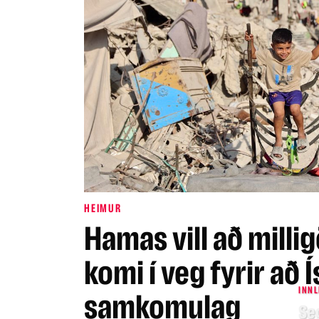
HEIMUR
Hamas vill að milli
komi í veg fyrir að Í
INNL
samkomulag
Se