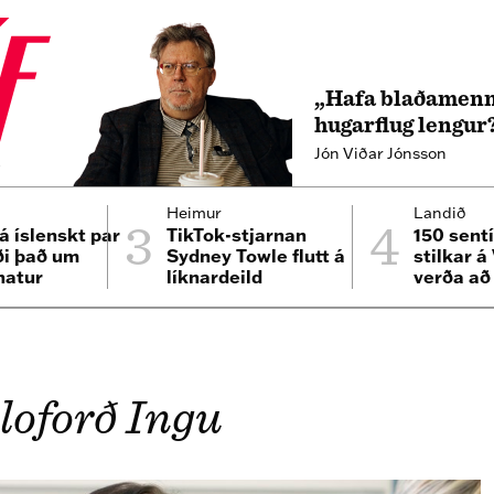
„Hafa blaðamenn
hugarflug lengur
Jón Viðar Jónsson
4
3
4
Heimur
Landið
á íslenskt par
TikTok-stjarnan
150 sent
ði það um
Sydney Towle flutt á
stilkar á
hatur
líknardeild
verða að 
loforð Ingu