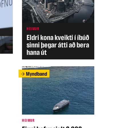
HEIMUR
Eldri kona kveikti í íbúð
sinni þegar átti að bera
hana út
Myndband
HEIMUR