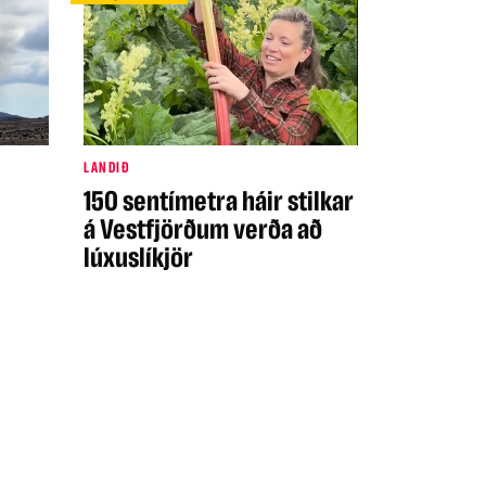
LANDIÐ
150 sentímetra háir stilkar
á Vestfjörðum verða að
lúxuslíkjör