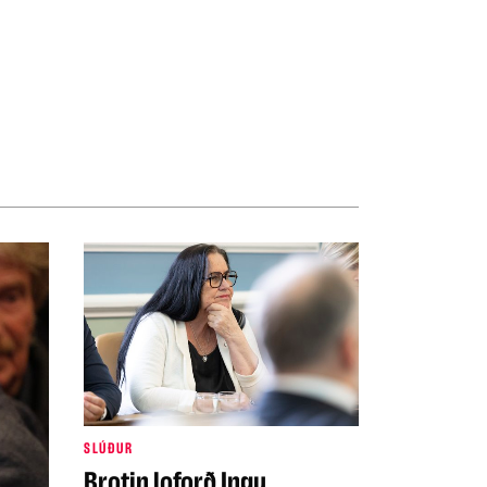
SLÚÐUR
Brotin loforð Ingu