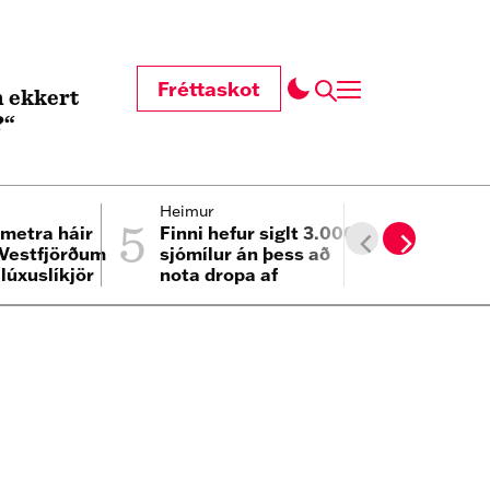
Fréttaskot
 ekkert
?“
5
6
Heimur
Innlent
ímetra háir
Finni hefur siglt 3.000
Segir há
 Vestfjörðum
sjómílur án þess að
minnihlut
lúxuslíkjör
nota dropa af
falska my
eldsneyti
samfélag