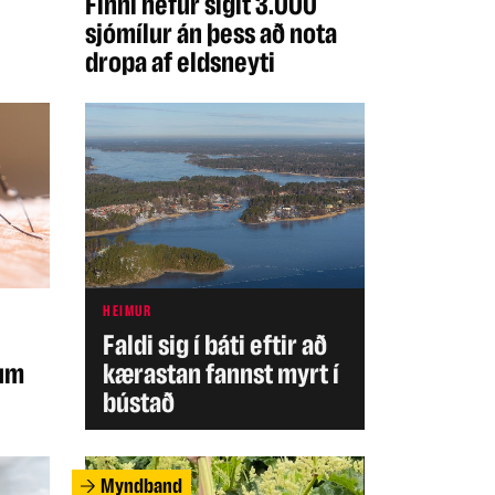
Finni hefur siglt 3.000
sjómílur án þess að nota
dropa af eldsneyti
HEIMUR
Faldi sig í báti eftir að
gum
kærastan fannst myrt í
bústað
Myndband