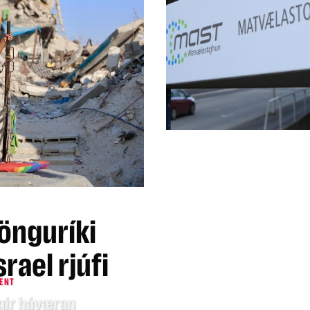
gönguríki
srael rjúfi
ENT
gir háværan