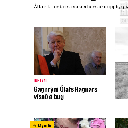
mi
Átta ríki fordæma aukna hernaðaruppbyggin
fal
sa
INNLENT
Gagnrýni Ólafs Ragnars
vísað á bug
Myndir