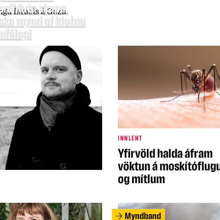
nnihluta skapa
gu Ísraels á Gaza.
ska mynd af klofnu
mfélagi
INNLENT
Yfirvöld halda áfram
vöktun á moskítóflu
og mítlum
Myndband