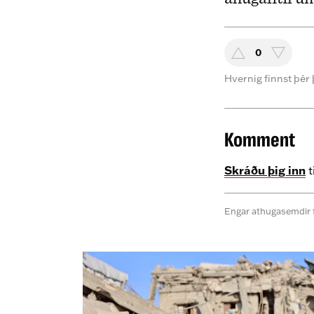
0
Hvernig finnst þér 
Komment
Skráðu þig inn
t
Engar athugasemdir 