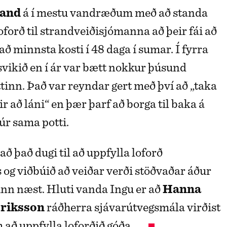
land
á í mestu vandræðum með að standa
oforð til strandveiðisjómanna að þeir fái að
að minnsta kosti í 48 daga í sumar. Í fyrra
 svikið en í ár var bætt nokkur þúsund
tinn. Það var reyndar gert með því að „taka
r að láni“ en þær þarf að borga til baka á
r sama potti.
 að það dugi til að uppfylla loforð
og viðbúið að veiðar verði stöðvaðar áður
inn næst. Hluti vanda Ingu er að
Hanna
ðriksson
ráðherra sjávarútvegsmála virðist
 að uppfylla loforðið góða ...