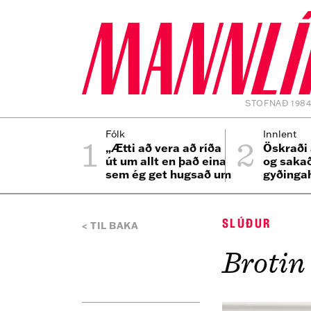
STOFNAÐ 198
1
2
Fólk
Innlent
„Ætti að vera að ríða
Öskraði 
út um allt en það eina
og saka
sem ég get hugsað um
gyðinga
er bíllinn minn“
SLÚÐUR
TIL BAKA
Brotin 