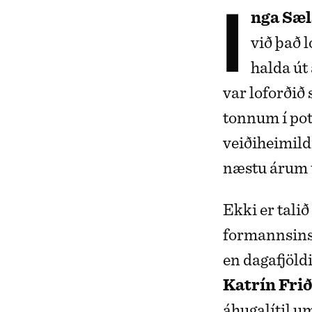
Inga Sæ
við það l
halda út 
var loforðið
tonnum í pot
veiðiheimildi
næstu árum ú
Ekki er talið
formannsins 
en dagafjöld
Katrín Fri
áhugalítil um