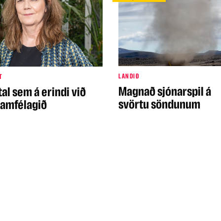
LANDIÐ
T
Magnað sjónarspil á
al sem á erindi við
svörtu söndunum
 samfélagið