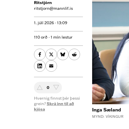
Ritstjórn
ritstjorn@mannlif.is
1. júlí 2026 ·
13:09
110 orð · 1 mín lestur
0
Hvernig finnst þér þessi
grein?
Skrá inn til að
kjósa
Inga Sæland
MYND: VÍKINGUR