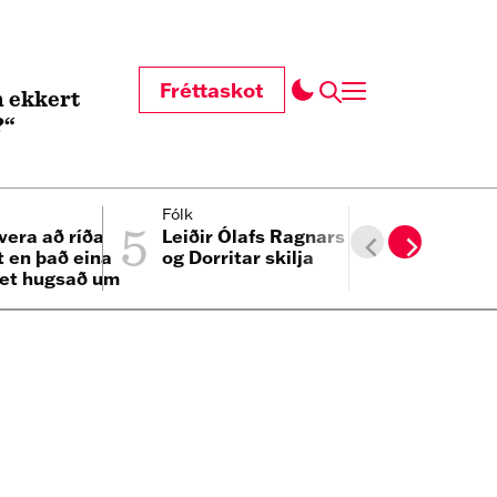
Fréttaskot
 ekkert
?“
5
6
Fólk
Innlent
vera að ríða
Leiðir Ólafs Ragnars
Hæðst að 
t en það eina
og Dorritar skilja
Morgunbl
et hugsað um
n minn“