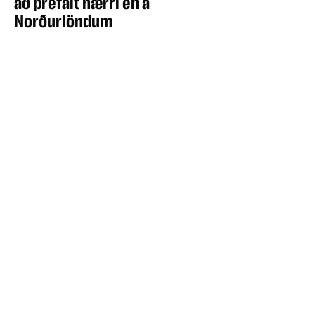
að þrefalt hærri en á
Norðurlöndum