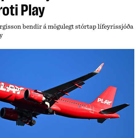
oti Play
rgisson bendir á mögulegt stórtap lífeyrissjóða
y