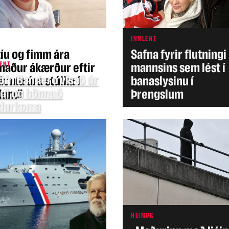
INNLENT
tíu og fimm ára
Safna fyrir flutningi
ENT
maður ákærður eftir
mannsins sem lést í
öfn Bandero vísað úr
t níu ára stúlku í
banaslysinu í
ndi og bönnuð
landi
Þrengslum
durkoma
HEIMUR