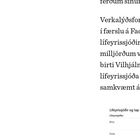
ferðum sínu
Verkalýðsfor
í færslu á Fa
lífeyrissjóði
milljörðum v
birti Vilhjál
lífeyrissjóða
samkvæmt ár