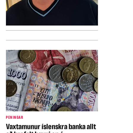
PENINGAR
Íslendingur knésetti easyJet
PENINGAR
Vaxtamunur íslenskra banka allt