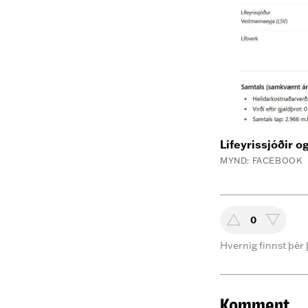
Lífeyrissjóðir og
MYND: FACEBOOK
0
Hvernig finnst þér 
Komment