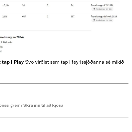
 tap í Play
Svo virðist sem tap lífeyrissjóðanna sé mikið
þessi grein?
Skrá inn til að kjósa