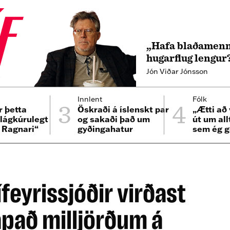
„Hafa blaðamenn
hugarflug lengur
Jón Viðar Jónsson
4
3
4
Innlent
Fólk
r þetta
Öskraði á íslenskt par
„Ætti að 
 lágkúrulegt
og sakaði það um
út um all
i Ragnari“
gyðingahatur
sem ég g
er bíllin
lífeyrissjóðir virðast
apað milljörðum á