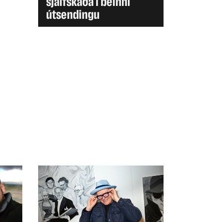
sjálfskaða í beinni
útsendingu