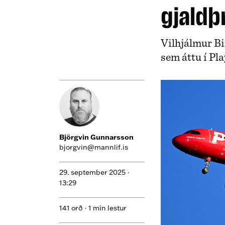
gjaldþr
Vilhjálmur Bi
sem áttu í Pla
Björgvin Gunnarsson
bjorgvin@mannlif.is
29. september 2025 ·
13:29
141 orð · 1 mín lestur