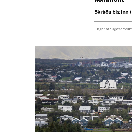
Skráðu þig inn
t
Engar athugasemdir 