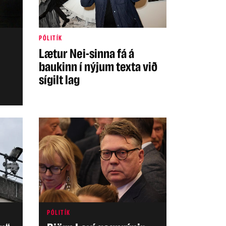
PÓLITÍK
Lætur Nei-sinna fá á
baukinn í nýjum texta við
sígilt lag
PÓLITÍK