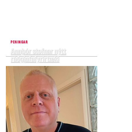
PENINGAR
Annþór stofnar nýtt
ráðgjafafyrirtæki