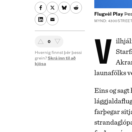
Flugvél Play
Þes
MYND: 4300STREE
Vilhjálmur Birgisson, formaður
0
Starf
Hvernig finnst þér þessi
grein?
Skrá inn til að
Akran
kjósa
launafólks v
Eins og sagt 
lággjaldaflu
farþegar sitj
strandaglópa