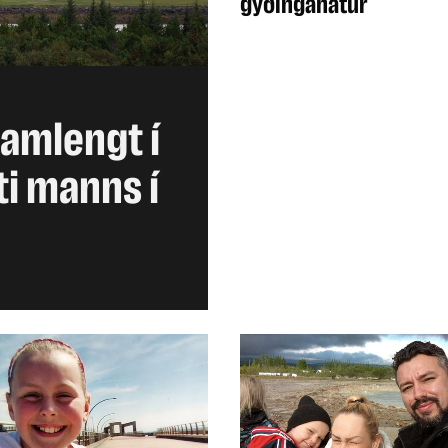
gyðingahatur
amlengt í
ti manns í