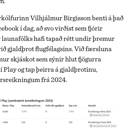
m.
kólfurinn Vilhjálmur Birgisson benti á það
cebook í dag, að svo virðist sem fjórir
r launafólks hafi tapað rétt undir þremur
ið gjaldþrot flugfélagsins. Við færsluna
mur skjáskot sem sýnir hlut fjögurra
 í Play og tap þeirra á gjaldþrotinu,
sreikningum frá 2024.