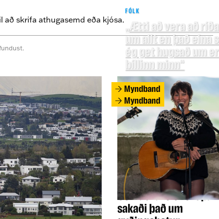
FÓLK
il að skrifa athugasemd eða kjósa.
„Ætti að vera að ríða
um allt en það eina
fundust.
ég get hugsað um er
bíllinn minn“
Myndband
Myndband
INNLENT
Öskraði á íslenskt par
sakaði það um