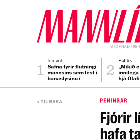
STOFNAÐ 198
1
2
Innlent
Pólitík
Safna fyrir flutningi
„Mikið e
mannsins sem lést í
innilega
banaslysinu í
hjá Ólaf
Þrengslum
PENINGAR
TIL BAKA
Fjórir 
hafa t