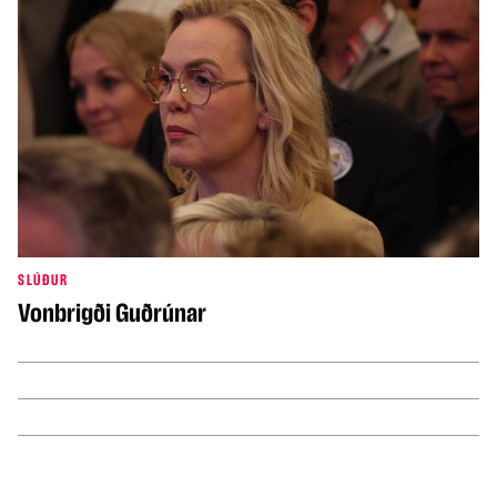
SLÚÐUR
Vonbrigði Guðrúnar