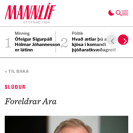
STOFNAÐ 1984
1
2
3
Minning
Pólitík
Fól
Ófeigur Sigurpáll
Hvað ætlar þú að
Se
Hólmar Jóhannesson
kjósa í komandi
ei
er látinn
þjóðaratkvæðagreiðslu?
TIL BAKA
SLÚÐUR
Foreldrar Ara