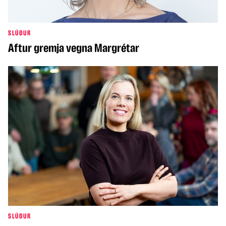
SLÚÐUR
Aftur gremja vegna Margrétar
SLÚÐUR