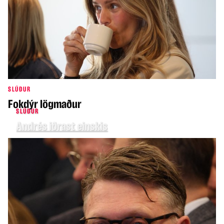
SLÚÐUR
Fokdýr lögmaður
SLÚÐUR
Andrés iðrast einskis