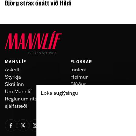
Björg strax ósátt við Hildi
STOFNAÐ 1984
MANNLÍF
FLOKKAR
Áskrift
Innlent
Styrkja
Heimur
Skrá inn
Slúður
Um Mannlíf
Skoðun
Loka auglýsingu
Reglur um ritstjórnarlegt
Fólk
sjálfstæði
Menning