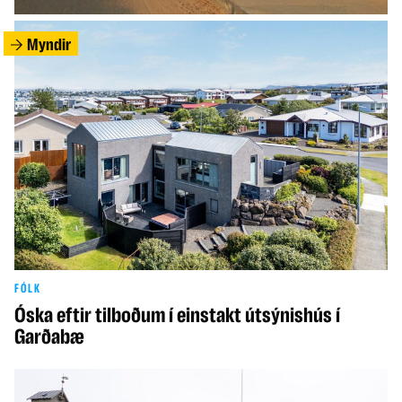
Myndir
FÓLK
Óska eftir tilboðum í einstakt útsýnishús í
Garðabæ