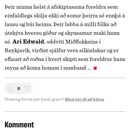
Þeir minna helst á afskiptasama foreldra sem
einfaldlega skilja ekki að sonur þeirra sé ennþá á
lausu og búi heima. Þeir labba á milli fólks að
útskýra hversu góður og skynsamur maki hann
sé.
Ari Edwald
, oddviti Miðflokksins í
Reykjavík, virðist sjálfur vera silkislakur og er
eflaust að roðna í hvert skipti sem foreldrar hans
reyna að koma honum í samband ...
0
Hvernig finnst þér þessi grein?
Skrá inn til að kjósa
Komment