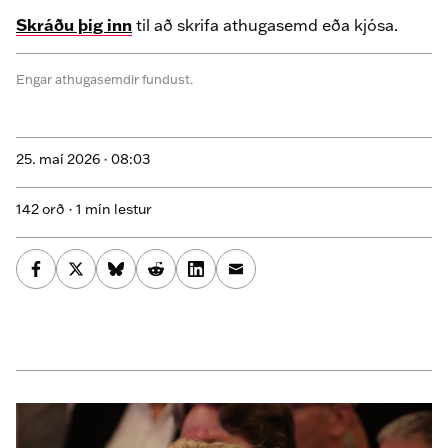
Skráðu þig inn
til að skrifa athugasemd eða kjósa.
Engar athugasemdir fundust.
25. maí 2026 ·
08:03
142 orð · 1 mín lestur