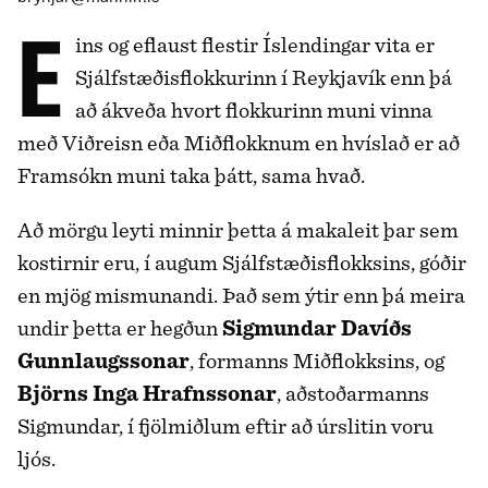
Eins og eflaust flestir Íslendingar vita er
Sjálfstæðisflokkurinn í Reykjavík enn þá
að ákveða hvort flokkurinn muni vinna
með Viðreisn eða Miðflokknum en hvíslað er að
Framsókn muni taka þátt, sama hvað.
Að mörgu leyti minnir þetta á makaleit þar sem
kostirnir eru, í augum Sjálfstæðisflokksins, góðir
en mjög mismunandi. Það sem ýtir enn þá meira
undir þetta er hegðun
Sigmundar Davíðs
Gunnlaugssonar
, formanns Miðflokksins, og
Björns Inga Hrafnssonar
, aðstoðarmanns
Sigmundar, í fjölmiðlum eftir að úrslitin voru
ljós.