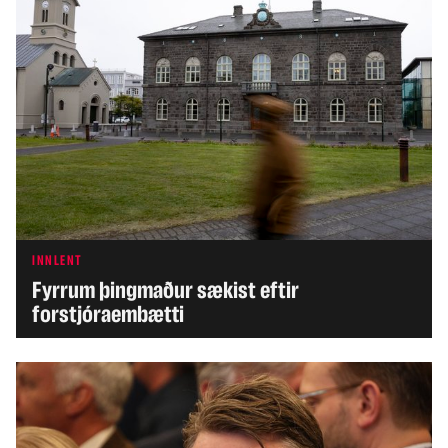
INNLENT
Fyrrum þingmaður sækist eftir
forstjóraembætti