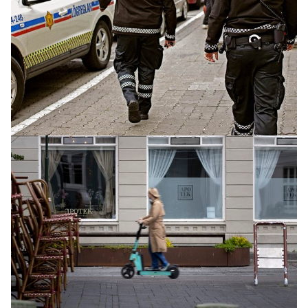
INNLENT
Segir íslensk fyrirtæki tapa milljónum á því að
vera ekki í ESB