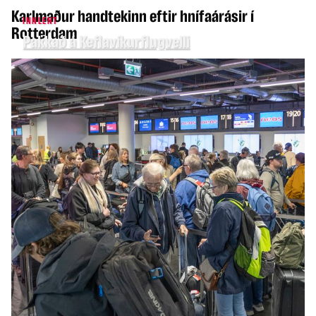
Karlmaður handtekinn eftir hnífaárásir í
INNLENT
Rotterdam
Pakkað á Keflavíkurflugvelli
SLÚÐUR