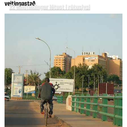
veitingastað
22 einstaklingar létust í rútuslysi
HEIMUR
Krabbamein Joe Biden hefur dreift sér enn
frekar