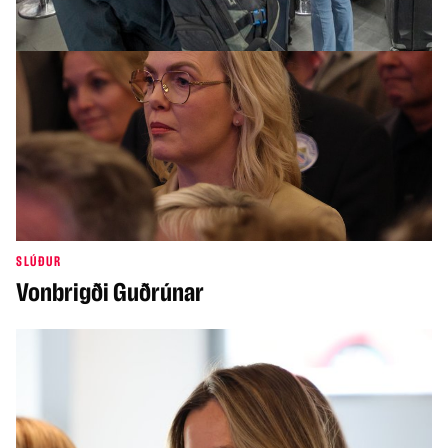
SLÚÐUR
Vonbrigði Guðrúnar