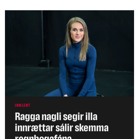
INNLENT
Ragga nagli segir illa
innrættar sálir skemma
regnbogafána