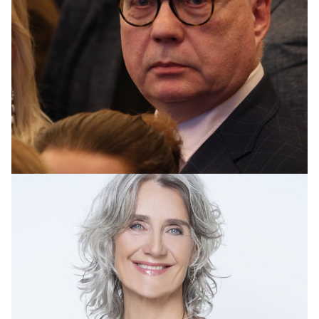
SLÚÐUR
Hvíslað um arftaka Ármanns