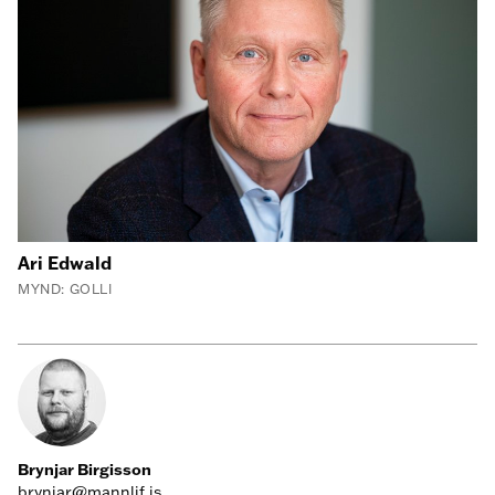
Ari Edwald
MYND: GOLLI
Brynjar Birgisson
brynjar@mannlif.is