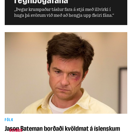
„Þegar krumpaðar táslur fara á stjá með illvirki í
huga þá svörum við með að hengja upp fleiri fána.“
FÓLK
Jason Bateman borðaði kvöldmat á íslenskum
HEIMUR