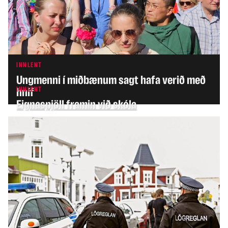
INNLENT
Ungmenni í miðbænum sagt hafa verið með
INNLENT
hníf
Eignaspjöll framin við skóla