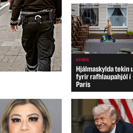
HEIMUR
Hjálmaskylda tekin 
fyrir rafhlaupahjól í
París