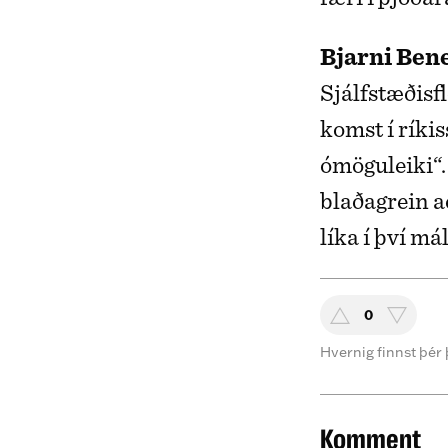
Bjarni Ben
Sjálfstæðisf
komst í ríki
ómöguleiki“. 
blaðagrein að
líka í því máli
0
Hvernig finnst þér 
Komment