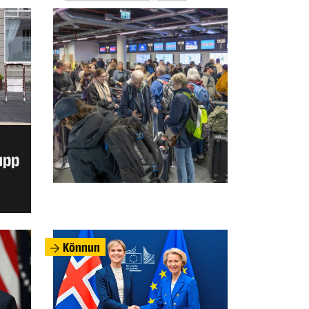
upp
Könnun