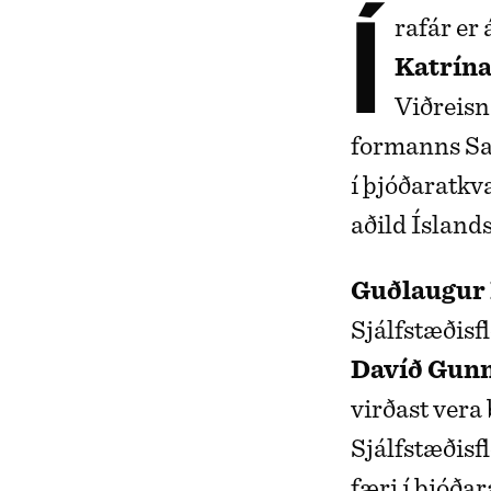
Írafár e
Katrín
Viðreisn
formanns Sam
í þjóðaratkv
aðild Íslan
Guðlaugur
Sjálfstæðisf
Davíð Gunn
virðast vera
Sjálfstæðisf
færi í þjóða