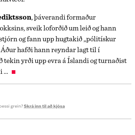
ediktsson
, þáverandi formaður
lokksins, sveik loforðið um leið og hann
sstjórn og fann upp hugtakið „pólitískur
Áður hafði hann reyndar lagt til í
 tekin yrði upp evra á Íslandi og turnaðist
 ...
þessi grein?
Skrá inn til að kjósa