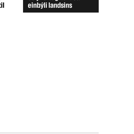
il
einbýli landsins