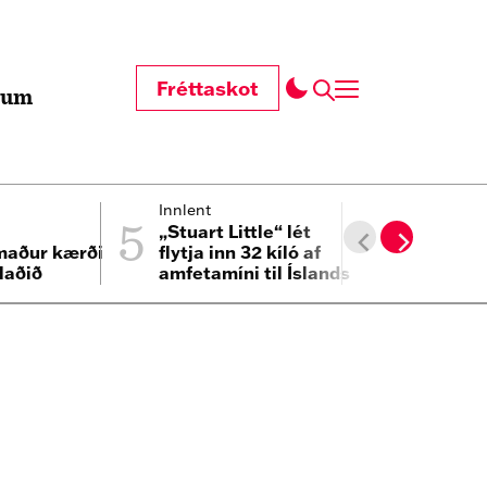
Fréttaskot
t um
5
6
Innlent
Heimur
„Stuart Little“ lét
Áhrifavald
maður kærði
flytja inn 32 kíló af
sambandi 
laðið
amfetamíni til Íslands
fanga