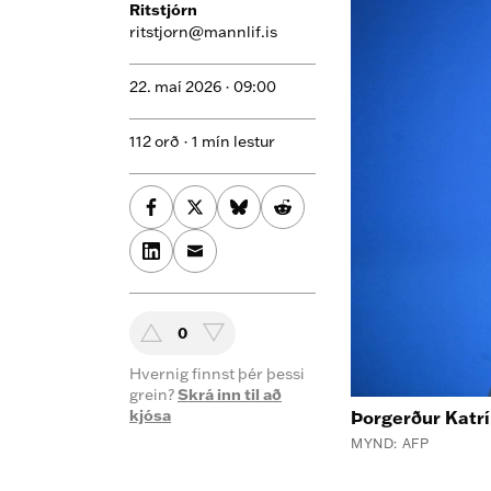
Ritstjórn
ritstjorn@mannlif.is
22. maí 2026 ·
09:00
112 orð · 1 mín lestur
0
Hvernig finnst þér þessi
grein?
Skrá inn til að
kjósa
Þorgerður Katrí
MYND: AFP