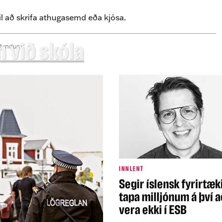
il að skrifa athugasemd eða kjósa.
n við skóla
fundust.
INNLENT
Segir íslensk fyrirtæk
tapa milljónum á því a
vera ekki í ESB