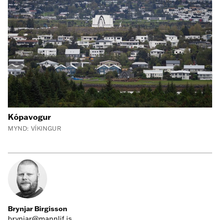
Kópavogur
MYND: VÍKINGUR
Brynjar Birgisson
brynjar@mannlif.is