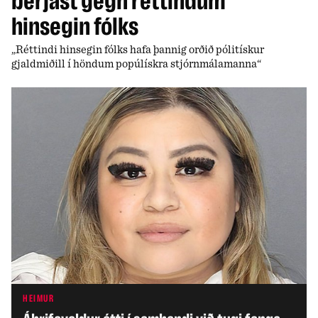
berjast gegn réttindum
hinsegin fólks
„Réttindi hinsegin fólks hafa þannig orðið pólitískur
gjaldmiðill í höndum popúlískra stjórnmálamanna“
HEIMUR