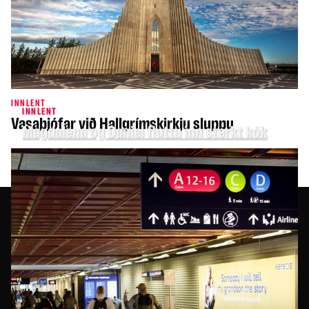
INNLENT
INNLENT
Vasaþjófar við Hallgrímskirkju sluppu
Magdalena og Daniel fluttu inn sterkt kók
STOFNAÐ 1984
MANNLÍF
FLOKKAR
Áskrift
Innlent
Styrkja
Heimur