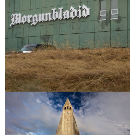
INNLENT
„Stuart Little“ lét flytja inn 32 kíló af amfetamíni
til Íslands