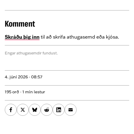
Komment
Skráðu þig inn
til að skrifa athugasemd eða kjósa.
Engar athugasemdir fundust.
4. júní 2026 ·
08:57
195 orð · 1 mín lestur