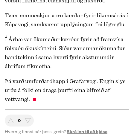
vörslu fíkniefna, eignaspjöll og húsbrot.
Tvær manneskjur voru kærðar fyrir líkamsárás í
Kópavogi, samkvæmt upplýsingum frá lögreglu.
Í Árbæ var ökumaður kærður fyrir að framvísa
fölsuðu ökuskírteini. Síðar var annar ökumaður
handtekinn í sama hverfi fyrir akstur undir
áhrifum fíkniefna.
Þá varð umferðaróhapp í Grafarvogi. Engin slys
urðu á fólki en draga þurfti eina bifreið af
vettvangi.
0
Hvernig finnst þér þessi grein?
Skrá inn til að kjósa