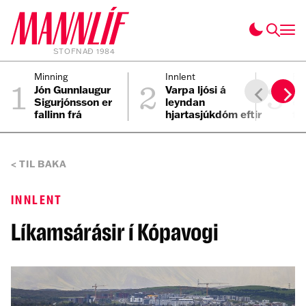
STOFNAÐ 1984
1
2
3
Minning
Innlent
Fól
Jón Gunnlaugur
Varpa ljósi á
Ei
Sigurjónsson er
leyndan
ei
fallinn frá
hjartasjúkdóm eftir
til
sviplegt andlát
Elmars
TIL BAKA
INNLENT
Líkamsárásir í Kópavogi