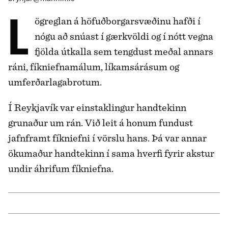
Lögreglan á höfuðborgarsvæðinu hafði í
nógu að snúast í gærkvöldi og í nótt vegna
fjölda útkalla sem tengdust meðal annars
ráni, fíkniefnamálum, líkamsárásum og
umferðarlagabrotum.
Í Reykjavík var einstaklingur handtekinn
grunaður um rán. Við leit á honum fundust
jafnframt fíkniefni í vörslu hans. Þá var annar
ökumaður handtekinn í sama hverfi fyrir akstur
undir áhrifum fíkniefna.