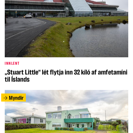
INNLENT
„Stuart Little“ lét flytja inn 32 kíló af amfetamíni
til Íslands
Myndir