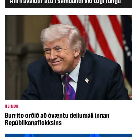
Áhrifavaldur átti í sambandi við tugi fanga
HEIMUR
Burrito orðið að óvæntu deilumáli innan
Repúblikanaflokksins