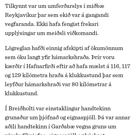
Tilkynnt var um umferðarslys í miðbæ
Reykjavíkur þar sem ekið var á gangandi
vegfaranda. Ekki hafa fengist frekari
upplýsingar um meiðsli viðkomandi.
Lögreglan hafði einnig afskipti af ökumönnum
sem óku langt yfir hámarkshraða. Þrír voru
kærðir í Hafnarfirði eftir að hafa mælst á 116, 117
og 129 kílómetra hraða á klukkustund þar sem
leyfður hámarkshraði var 80 kílómetrar á
klukkustund.
Í Breiðholti var einstaklingur handtekinn
grunaður um þjófnað og eignaspjöll. Þá var annar
aðili handtekinn í Garðabæ vegna gruns um