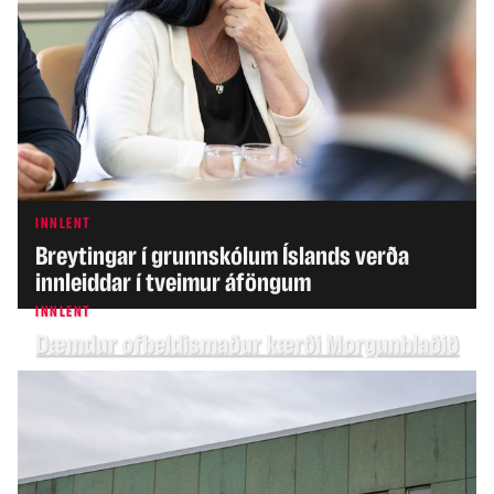
INNLENT
Breytingar í grunnskólum Íslands verða
innleiddar í tveimur áföngum
INNLENT
Dæmdur ofbeldismaður kærði Morgunblaðið