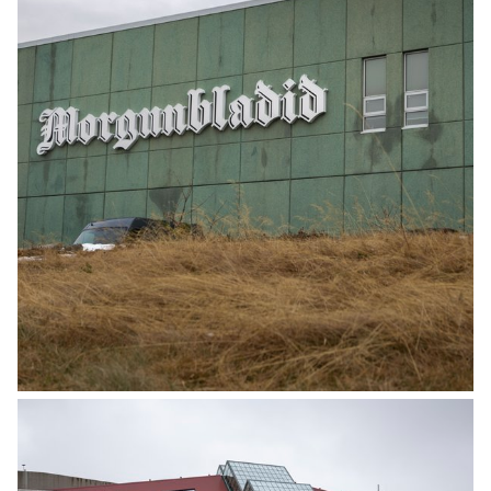
MINNING
Ófeigur Sigurpáll Hólmar Jóhannesson er
látinn