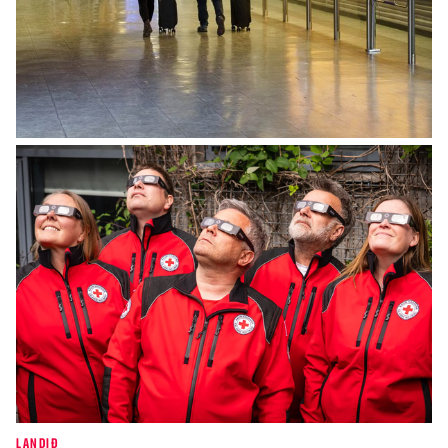
INNLENT
Breytingar í grunnskólum Íslands verða
innleiddar í tveimur áföngum
LANDIÐ