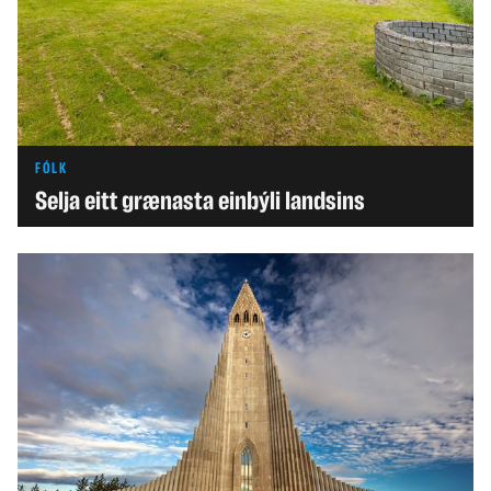
FÓLK
Selja eitt grænasta einbýli landsins