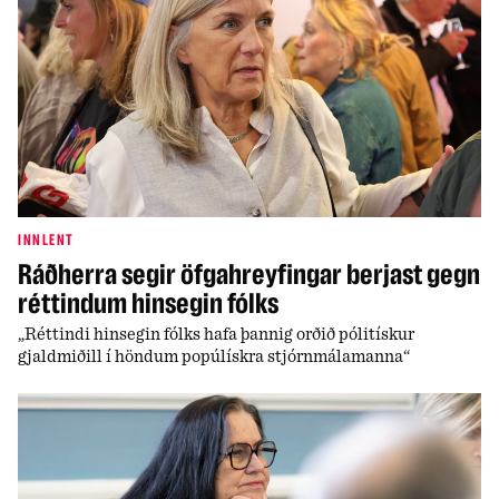
INNLENT
Ráðherra segir öfgahreyfingar berjast gegn
réttindum hinsegin fólks
„Réttindi hinsegin fólks hafa þannig orðið pólitískur
gjaldmiðill í höndum popúlískra stjórnmálamanna“