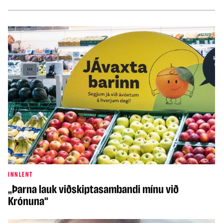
INNLENT
„Þarna lauk viðskiptasambandi mínu við
Krónuna“