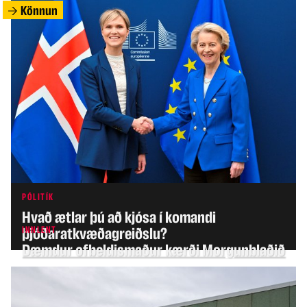
Könnun
PÓLITÍK
Hvað ætlar þú að kjósa í komandi
INNLENT
þjóðaratkvæðagreiðslu?
Dæmdur ofbeldismaður kærði Morgunblaðið