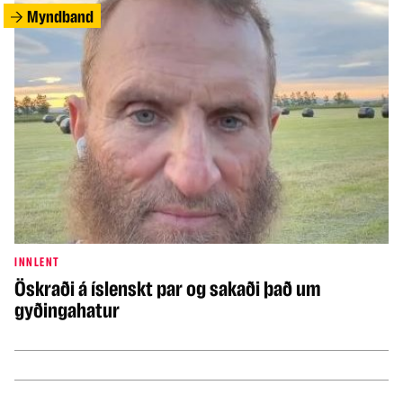
Myndband
INNLENT
Öskraði á íslenskt par og sakaði það um
gyðingahatur