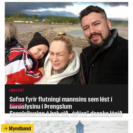
INNLENT
Safna fyrir flutningi mannsins sem lést í
INNLENT
banaslysinu í Þrengslum
Sannleikurinn á bak við „ódýra“ danska lánið
Myndband