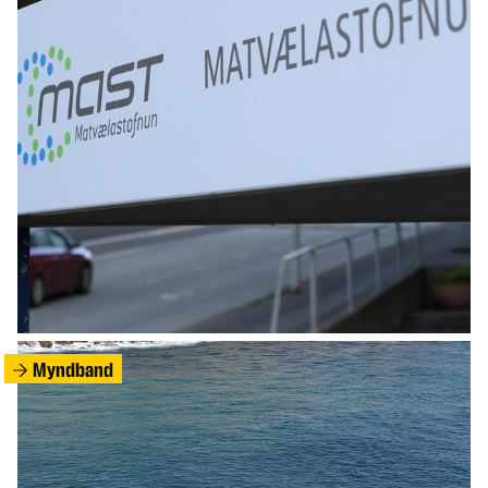
HEIMUR
Eldri kona kveikti í íbúð sinni þegar átti að
bera hana út
Myndband