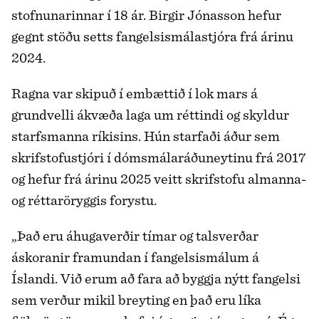
stofnunarinnar í 18 ár. Birgir Jónasson hefur
gegnt stöðu setts fangelsismálastjóra frá árinu
2024.
Ragna var skipuð í embættið í lok mars á
grundvelli ákvæða laga um réttindi og skyldur
starfsmanna ríkisins. Hún starfaði áður sem
skrifstofustjóri í dómsmálaráðuneytinu frá 2017
og hefur frá árinu 2025 veitt skrifstofu almanna-
og réttaröryggis forystu.
„Það eru áhugaverðir tímar og talsverðar
áskoranir framundan í fangelsismálum á
Íslandi. Við erum að fara að byggja nýtt fangelsi
sem verður mikil breyting en það eru líka