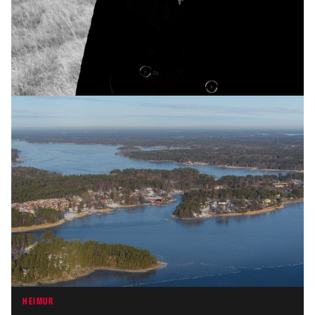
INNLENT
Yfirvöld halda áfram vöktun á moskítóflugum
og mítlum
HEIMUR