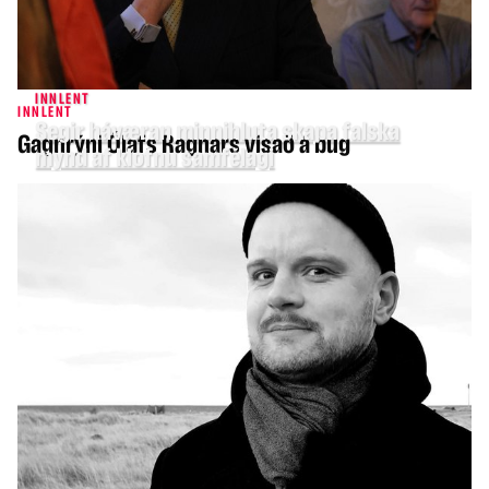
INNLENT
INNLENT
Segir háværan minnihluta skapa falska
Gagnrýni Ólafs Ragnars vísað á bug
mynd af klofnu samfélagi