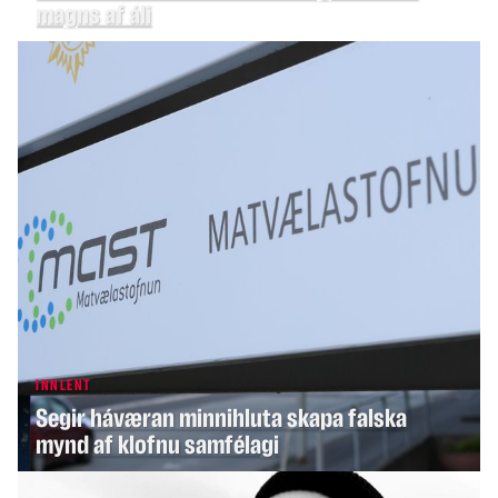
magns af áli
INNLENT
INNLENT
Segir háværan minnihluta skapa falska
Gagnrýni Ólafs Ragnars vísað á bug
mynd af klofnu samfélagi