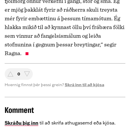
fjölmörg önnur verkefni í gangi, stór og smá. Ég
er mjög þakklát fyrir að ráðherra skuli treysta
mér fyrir embættinu á þessum tímamótum. Ég
hlakka mikið til að kynnast öllu því frábæra fólki
sem vinnur að fangelsismálum og leiða
stofnunina í gegnum þessar breytingar,“ segir
Ragna.
0
Hvernig finnst þér þessi grein?
Skrá inn til að kjósa
Komment
Skráðu þig inn
til að skrifa athugasemd eða kjósa.