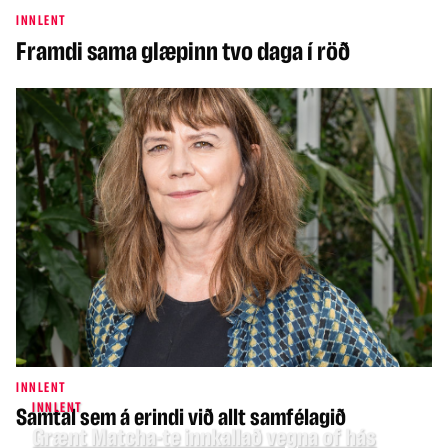
INNLENT
Framdi sama glæpinn tvo daga í röð
INNLENT
INNLENT
Samtal sem á erindi við allt samfélagið
Grænt Matcha-te innkallað vegna of hás