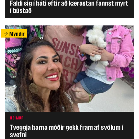
Faldi sig í báti eftir að kærastan fannst myrt
í bústað
Myndir
HEIMUR
Tveggja barna móðir gekk fram af svölum í
svefni