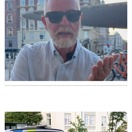
INNLENT
Safna fyrir flutningi mannsins sem lést í
banaslysinu í Þrengslum