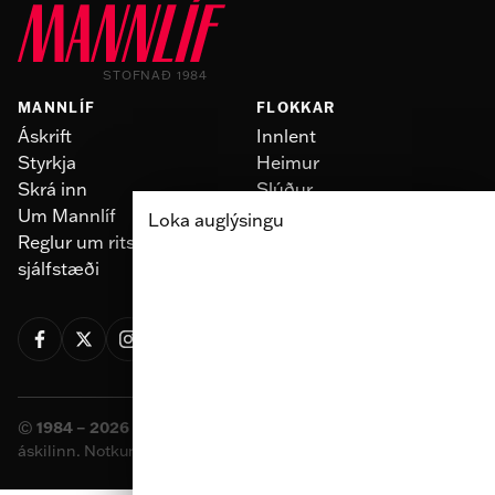
STOFNAÐ 1984
MANNLÍF
FLOKKAR
Áskrift
Innlent
Styrkja
Heimur
Skrá inn
Slúður
Um Mannlíf
Skoðun
Loka auglýsingu
Reglur um ritstjórnarlegt
Fólk
sjálfstæði
Menning
©
1984 – 2026 Sameinaða útgáfufélagið ehf.
Allur réttur
áskilinn. Notkun á efni miðilsins er óheimil án samþykkis.