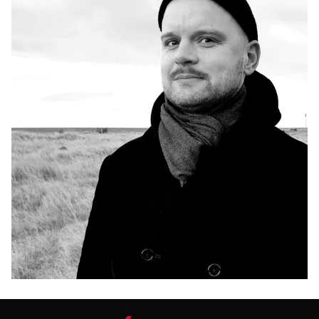
INNLENT
Yfirvöld halda áfram vöktun á moskítóflugum
og mítlum