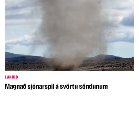
LANDIÐ
Magnað sjónarspil á svörtu söndunum