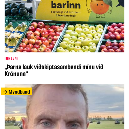
INNLENT
„Þarna lauk viðskiptasambandi mínu við
Krónuna“
Myndband