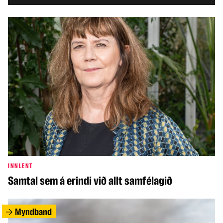
INNLENT
Samtal sem á erindi við allt samfélagið
Myndband