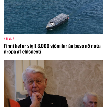
HEIMUR
Finni hefur siglt 3.000 sjómílur án þess að nota
dropa af eldsneyti