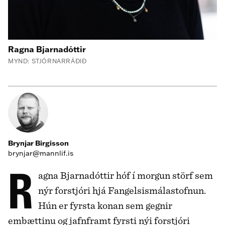
Ragna Bjarnadóttir
MYND: STJÓRNARRÁÐIÐ
Brynjar Birgisson
brynjar@mannlif.is
Ragna Bjarnadóttir hóf í morgun störf sem
nýr forstjóri hjá Fangelsismálastofnun.
Hún er fyrsta konan sem gegnir
embættinu og jafnframt fyrsti nýi forstjóri