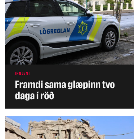
INNLENT
Framdi sama glæpinn tvo
daga í röð