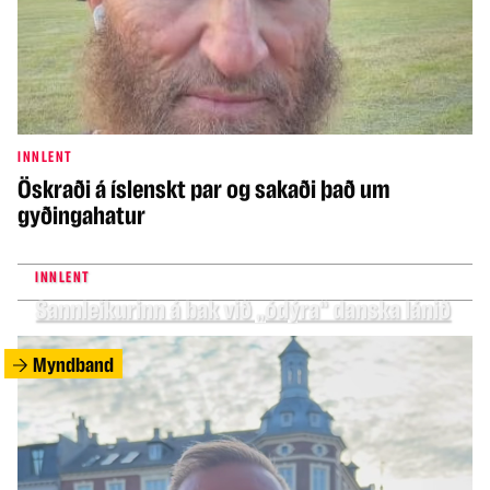
INNLENT
Öskraði á íslenskt par og sakaði það um
gyðingahatur
INNLENT
Sannleikurinn á bak við „ódýra“ danska lánið
Myndband