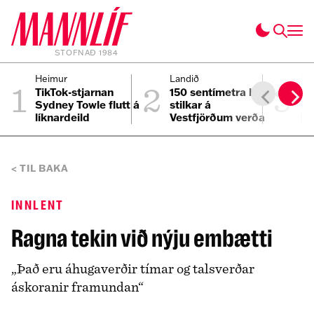
STOFNAÐ 1984
1
2
3
Heimur
Landið
He
TikTok-stjarnan
150 sentímetra háir
Fi
Sydney Towle flutt á
stilkar á
3.
líknardeild
Vestfjörðum verða
þe
að lúxuslíkjör
af
TIL BAKA
INNLENT
Ragna tekin við nýju embætti
„Það eru áhugaverðir tímar og talsverðar
áskoranir framundan“