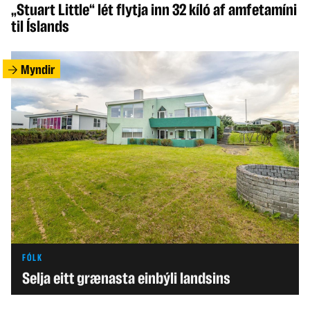
„Stuart Little“ lét flytja inn 32 kíló af amfetamíni
til Íslands
Myndir
FÓLK
Selja eitt grænasta einbýli landsins