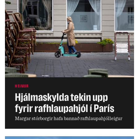
HEIMUR
Hjálmaskylda tekin upp
fyrir rafhlaupahjól í París
Margar stórborgir hafa bannað rafhlaupahjólleigur