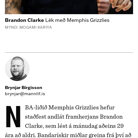
Brandon Clarke
Lék með Memphis Grizzlies
MYND: MOGAMI KARIYA
Brynjar Birgisson
brynjar@mannlif.is
NBA-liðið Memphis Grizzlies hefur
staðfest andlát framherjans Brandon
Clarke, sem lést á mánudag aðeins 29
ára að aldri. Bandarískir miðlar greina frá því að