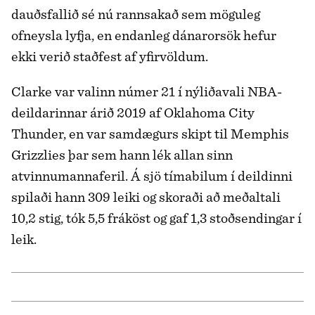
dauðsfallið sé nú rannsakað sem möguleg
ofneysla lyfja, en endanleg dánarorsök hefur
ekki verið staðfest af yfirvöldum.
Clarke var valinn númer 21 í nýliðavali NBA-
deildarinnar árið 2019 af Oklahoma City
Thunder, en var samdægurs skipt til Memphis
Grizzlies þar sem hann lék allan sinn
atvinnumannaferil. Á sjö tímabilum í deildinni
spilaði hann 309 leiki og skoraði að meðaltali
10,2 stig, tók 5,5 fráköst og gaf 1,3 stoðsendingar í
leik.