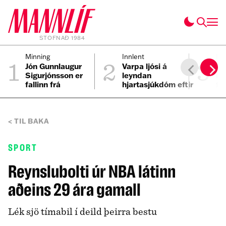
STOFNAÐ 1984
1
2
3
Minning
Innlent
Pe
Jón Gunnlaugur
Varpa ljósi á
Ei
Sigurjónsson er
leyndan
Ís
fallinn frá
hjartasjúkdóm eftir
fy
sviplegt andlát
Elmars
TIL BAKA
SPORT
Reynslubolti úr NBA látinn
aðeins 29 ára gamall
Lék sjö tímabil í deild þeirra bestu