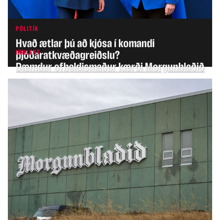
PÓLITÍK
Hvað ætlar þú að kjósa í komandi
INNLENT
þjóðaratkvæðagreiðslu?
Dæmdur ofbeldismaður kærði Morgunblaðið