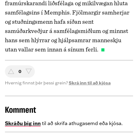
framúrskarandi liðsfélaga og mikilvægan hluta
samfélagsins í Memphis. Fjölmargir samherjar
og stuðningsmenn hafa síðan sent
samúðarkveðjur á samfélagsmiðlum og minnst
hans sem hlýrrar og hjálpsamrar manneskju
utan vallar sem innan á sínum ferli.
0
Hvernig finnst þér þessi grein?
Skrá inn til að kjósa
Komment
Skráðu þig inn
til að skrifa athugasemd eða kjósa.