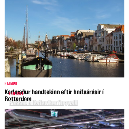
HEIMUR
Karlmaður handtekinn eftir hnífaárásir í
INNLENT
Rotterdam
Pakkað á Keflavíkurflugvelli