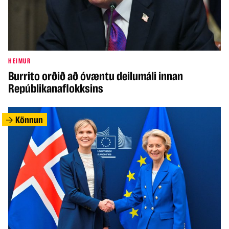
HEIMUR
Burrito orðið að óvæntu deilumáli innan
Repúblikanaflokksins
Könnun