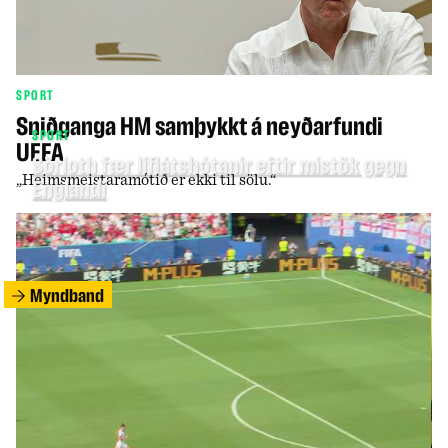
SPORT
Sniðganga HM samþykkt á neyðarfundi
SPORT
UEFA
Sörloth fær líflátshótanir eftir mistök gegn
„Heimsmeistaramótið er ekki til sölu.“
Englandi
Myndband