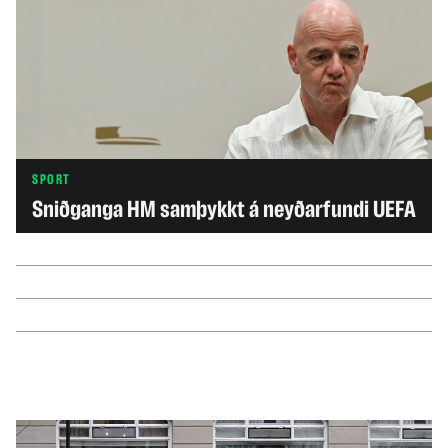
SPORT
Sniðganga HM samþykkt á neyðarfundi UEFA