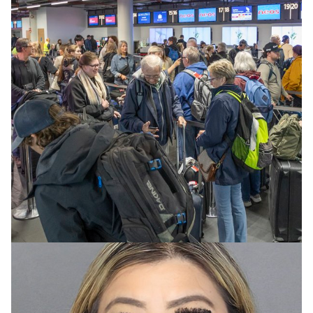
INNLENT
Ráðherra segir öfgahreyfingar berjast gegn
réttindum hinsegin fólks