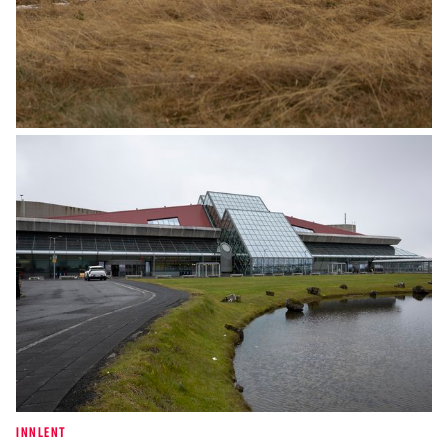
MINNING
Ófeigur Sigurpáll Hólmar Jóhannesson er
látinn
INNLENT