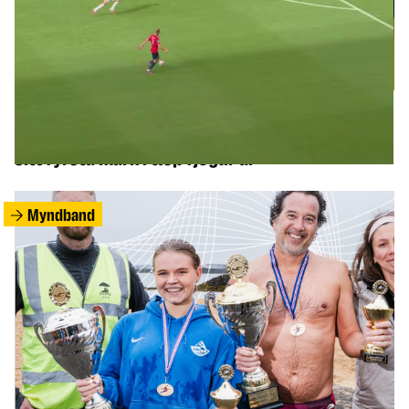
SPORT
Elsti atvinnuknattspyrnumaður heims skoraði
sitt fyrsta mark í tæp fjögur ár
Myndband