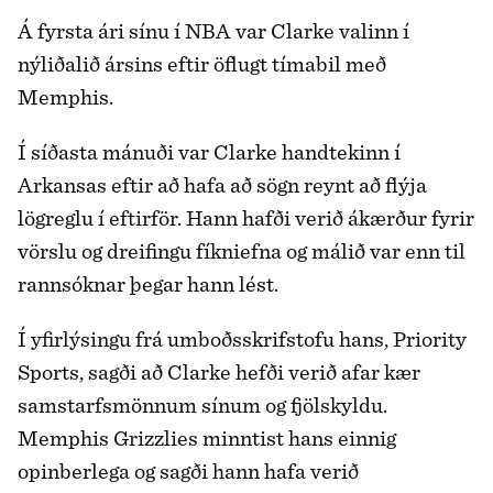
Á fyrsta ári sínu í NBA var Clarke valinn í
nýliðalið ársins eftir öflugt tímabil með
Memphis.
Í síðasta mánuði var Clarke handtekinn í
Arkansas eftir að hafa að sögn reynt að flýja
lögreglu í eftirför. Hann hafði verið ákærður fyrir
vörslu og dreifingu fíkniefna og málið var enn til
rannsóknar þegar hann lést.
Í yfirlýsingu frá umboðsskrifstofu hans, Priority
Sports, sagði að Clarke hefði verið afar kær
samstarfsmönnum sínum og fjölskyldu.
Memphis Grizzlies minntist hans einnig
opinberlega og sagði hann hafa verið