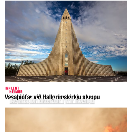
INNLENT
HEIMUR
Vasaþjófar við Hallgrímskirkju sluppu
Bæjarstjóri ákærður fyrir íkveikju