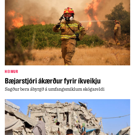
HEIMUR
Bæjarstjóri ákærður fyrir íkveikju
Sagður bera ábyrgð á umfangsmiklum skógareldi