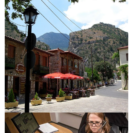
INNLENT
Óvissa með prestaval í Kópavogi