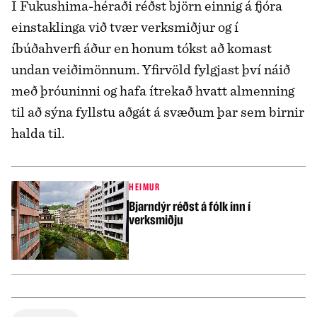
Í Fukushima-héraði réðst björn einnig á fjóra
einstaklinga við tvær verksmiðjur og í
íbúðahverfi áður en honum tókst að komast
undan veiðimönnum. Yfirvöld fylgjast því náið
með þróuninni og hafa ítrekað hvatt almenning
til að sýna fyllstu aðgát á svæðum þar sem birnir
halda til.
HEIMUR
Bjarndýr réðst á fólk inn í
verksmiðju