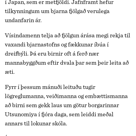
í Japan, sem er metfjöldi. Jafnframt hefur
tilkynningum um bjarna fjölgað verulega
undanfarin ár.
Vísindamenn telja að fjölgun árása megi rekja til
vaxandi bjarnastofns og fækkunar íbúa í
dreifbýli. Þá eru birnir oft á ferð nær
mannabyggðum eftir dvala þar sem þeir leita að
æti.
Fyrr í þessum mánuði leituðu tugir
lögreglumanna, veiðimanna og embættismanna
að birni sem gekk laus um götur borgarinnar
Utsunomiya í fjóra daga, sem leiddi meðal
annars til lokunar skóla.