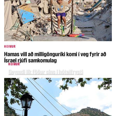
HEIMUR
Hamas vill að milligönguríki komi í veg fyrir að
Ísrael rjúfi samkomulag
HEIMUR
Geymdi lík föður síns í hótelfrysti