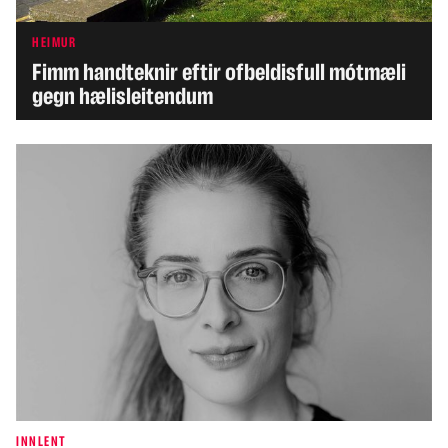
HEIMUR
Fimm handteknir eftir ofbeldisfull mótmæli
gegn hælisleitendum
INNLENT