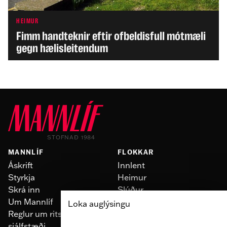
HEIMUR
Fimm handteknir eftir ofbeldisfull mótmæli
gegn hælisleitendum
STOFNAÐ 1984
MANNLÍF
FLOKKAR
Áskrift
Innlent
Styrkja
Heimur
Skrá inn
Slúður
Um Mannlíf
Skoðun
Loka auglýsingu
Reglur um ritstjórnarlegt
Fólk
sjálfstæði
Menning