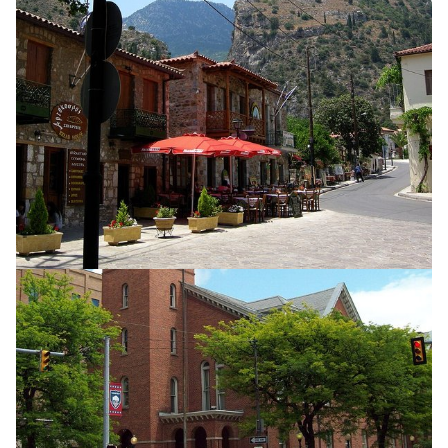
HEIMUR
Apaköttur réðst á 18 manns