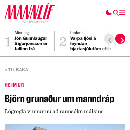
STOFNAÐ 1984
1
2
3
Minning
Innlent
Fól
Jón Gunnlaugur
Varpa ljósi á
Ei
Sigurjónsson er
leyndan
ei
fallinn frá
hjartasjúkdóm eftir
til
sviplegt andlát
Elmars
TIL BAKA
HEIMUR
Björn grunaður um manndráp
Lögregla vinnur nú að rannsókn málsins