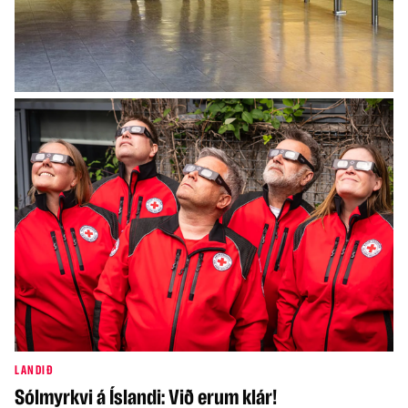
INNLENT
Breytingar í grunnskólum Íslands verða
innleiddar í tveimur áföngum
LANDIÐ
Sólmyrkvi á Íslandi: Við erum klár!