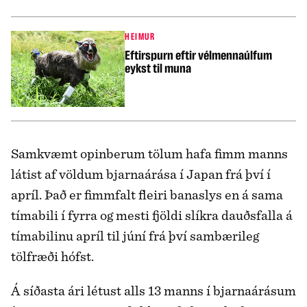
HEIMUR
Eftirspurn eftir vélmennaúlfum
eykst til muna
Samkvæmt opinberum tölum hafa fimm manns
látist af völdum bjarnaárása í Japan frá því í
apríl. Það er fimmfalt fleiri banaslys en á sama
tímabili í fyrra og mesti fjöldi slíkra dauðsfalla á
tímabilinu apríl til júní frá því sambærileg
tölfræði hófst.
Á síðasta ári létust alls 13 manns í bjarnaárásum