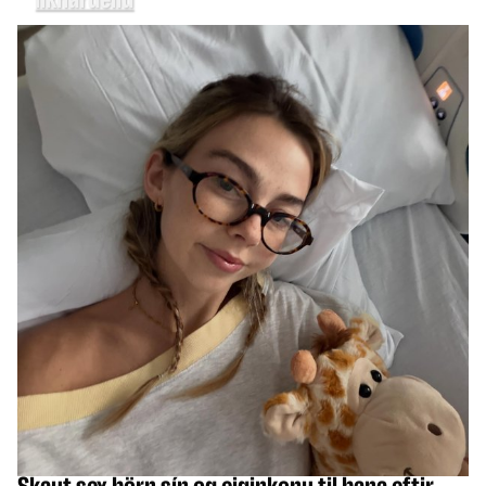
HEIMUR
Skaut sex börn sín og eiginkonu til bana eftir