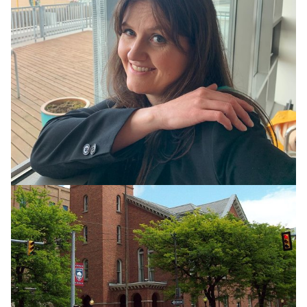
HEIMUR
Apaköttur réðst á 18 manns