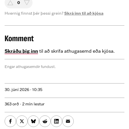
0
Hvernig finnst þér þessi grein?
Skrá inn til að kjósa
Komment
Skráðu þig inn
til að skrifa athugasemd eða kjósa.
Engar athugasemdir fundust.
30. júní 2026 ·
10:35
363 orð · 2 mín lestur