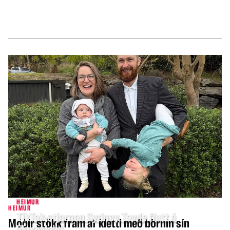
HEIMUR
HEIMUR
TikTok-stjarnan Sydney Towle flutt á
Móðir stökk fram af kletti með börnin sín
líknardeild