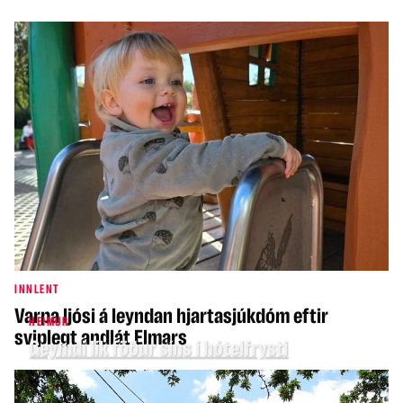
INNLENT
Varpa ljósi á leyndan hjartasjúkdóm eftir
HEIMUR
sviplegt andlát Elmars
Geymdi lík föður síns í hótelfrysti