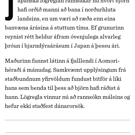
Japanska lögreglan rannsakar nú hvort björn
hafi orðið manni að bana í norðurhluta
landsins, en um væri að ræða enn eina
banvæna árásina á stuttum tíma. Ef grunurinn
reynist rétt heldur áfram óvenjulega alvarleg
þróun í bjarndýraárásum í Japan á þessu ári.
Maðurinn fannst látinn á fjalllendi í Aomori-
héraði á mánudag. Samkvæmt upplýsingum frá
staðbundnum yfirvöldum fundust bitför á líki
hans sem benda til þess að björn hafi ráðist á
hann. Lögregla vinnur nú að rannsókn málsins og
hefur ekki staðfest dánarorsök.