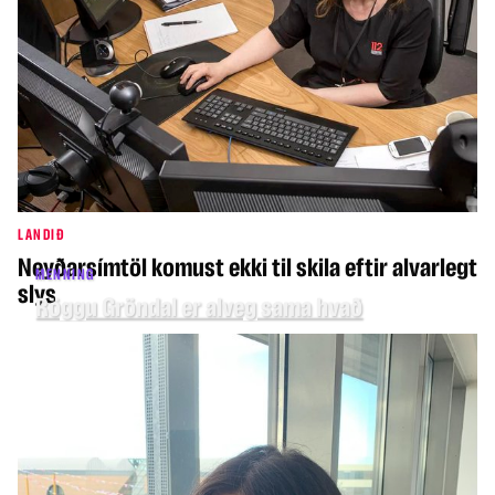
LANDIÐ
Neyðarsímtöl komust ekki til skila eftir alvarlegt
MENNING
slys
Röggu Gröndal er alveg sama hvað