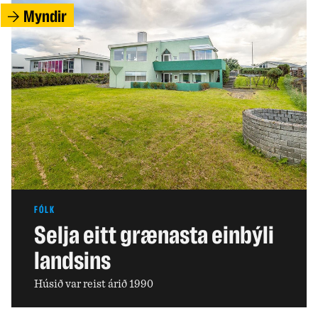
Myndir
FÓLK
Selja eitt grænasta einbýli
landsins
Húsið var reist árið 1990