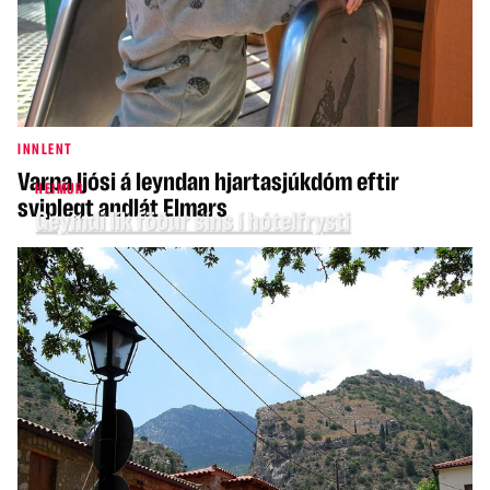
INNLENT
Varpa ljósi á leyndan hjartasjúkdóm eftir
HEIMUR
sviplegt andlát Elmars
Geymdi lík föður síns í hótelfrysti