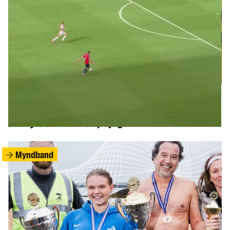
SPORT
Elsti atvinnuknattspyrnumaður heims skoraði
sitt fyrsta mark í tæp fjögur ár
Myndband