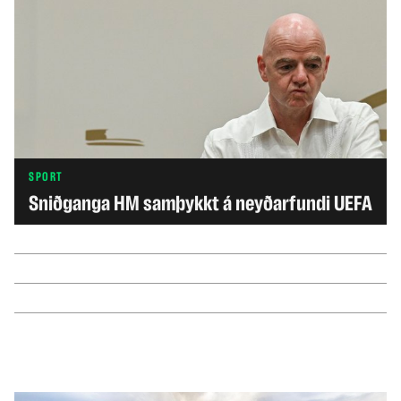
SPORT
Sniðganga HM samþykkt á neyðarfundi UEFA