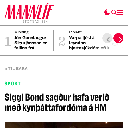
STOFNAÐ 1984
1
2
3
Minning
Innlent
Fól
Jón Gunnlaugur
Varpa ljósi á
Ei
Sigurjónsson er
leyndan
ei
fallinn frá
hjartasjúkdóm eftir
til
sviplegt andlát
Elmars
TIL BAKA
SPORT
Siggi Bond sagður hafa verið
með kynþáttafordóma á HM