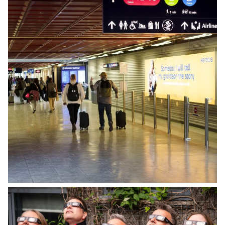
INNLENT
Breytingar í grunnskólum Íslands verða
innleiddar í tveimur áföngum