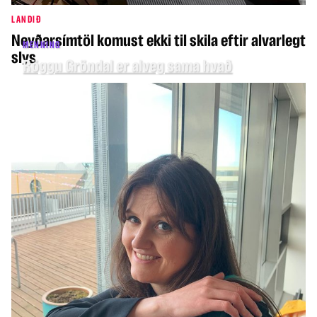
LANDIÐ
Neyðarsímtöl komust ekki til skila eftir alvarlegt
MENNING
slys
Röggu Gröndal er alveg sama hvað
HEIMUR