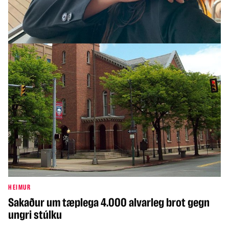
Apaköttur réðst á 18 manns
HEIMUR
Sakaður um tæplega 4.000 alvarleg brot gegn
ungri stúlku