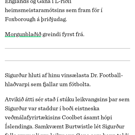
Englands og Gana í L-riðli
heimsmeistaramótsins sem fram fór í
Foxborough á þriðjudag.
Morgunblaðið
greindi fyrst frá.
Sigurður hluti af hinu vinsælasta Dr. Football-
hlaðvarpi sem fjallar um fótbolta.
Atvikið átti sér stað í stúku leikvangsins þar sem
Sigurður var staddur í boði eistneska
veðmálafyrirtækisins Coolbet ásamt hópi
Íslendinga. Samkvæmt Burtwist­le lét Sigurður