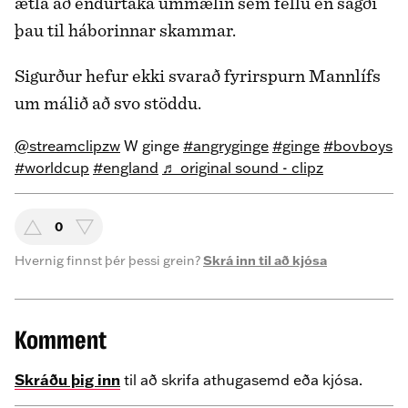
ætla að endurtaka ummælin sem féllu en sagði
þau til háborinnar skammar.
Sigurður hefur ekki svarað fyrirspurn Mannlífs
um málið að svo stöddu.
@streamclipzw
W ginge
#angryginge
#ginge
#bovboys
#worldcup
#england
♬ original sound - clipz
0
Hvernig finnst þér þessi grein?
Skrá inn til að kjósa
Komment
Skráðu þig inn
til að skrifa athugasemd eða kjósa.