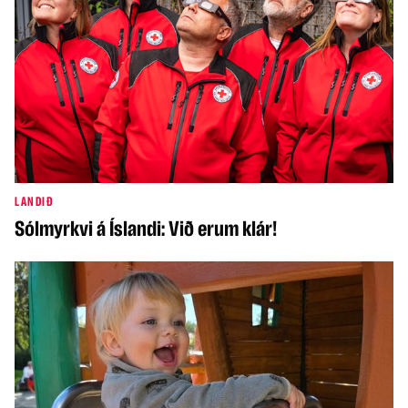
LANDIÐ
Sólmyrkvi á Íslandi: Við erum klár!