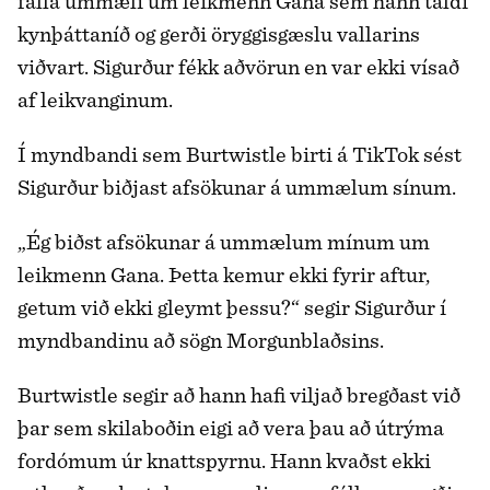
falla ummæli um leikmenn Gana sem hann taldi
kynþáttaníð og gerði öryggisgæslu vallarins
viðvart. Sigurður fékk aðvörun en var ekki vísað
af leikvanginum.
Í myndbandi sem Burtwist­le birti á TikTok sést
Sigurður biðjast afsökunar á ummælum sínum.
„Ég biðst afsökunar á ummælum mínum um
leikmenn Gana. Þetta kemur ekki fyrir aftur,
getum við ekki gleymt þessu?“ segir Sigurður í
myndbandinu að sögn Morgunblaðsins.
Burtwist­le segir að hann hafi viljað bregðast við
þar sem skilaboðin eigi að vera þau að útrýma
fordómum úr knattspyrnu. Hann kvaðst ekki