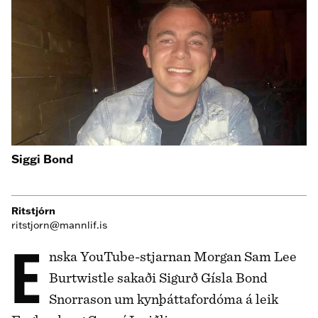
Siggi Bond
Ritstjórn
ritstjorn@mannlif.is
Enska YouTu­be-stjarnan Morgan Sam Lee
Burtwist­le sakaði Sigurð Gísla Bond
Snorrason um kynþáttafordóma á leik