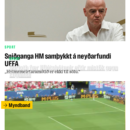
SPORT
Sniðganga HM samþykkt á neyðarfundi
SPORT
UEFA
Sörloth fær líflátshótanir eftir mistök gegn
„Heimsmeistaramótið er ekki til sölu.“
Englandi
Myndband