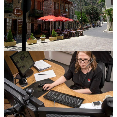
INNLENT
Óvissa með prestaval í Kópavogi