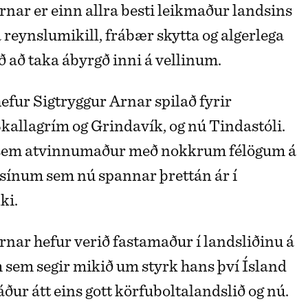
rnar er einn allra besti leikmaður landsins
 reynslumikill, frábær skytta og algerlega
 að taka ábyrgð inni á vellinum.
hefur Sigtryggur Arnar spilað fyrir
Skallagrím og Grindavík, og nú Tindastóli.
sem atvinnumaður með nokkrum félögum á
l sínum sem nú spannar þrettán ár í
ki.
rnar hefur verið fastamaður í landsliðinu á
 sem segir mikið um styrk hans því Ísland
áður átt eins gott körfuboltalandslið og nú.