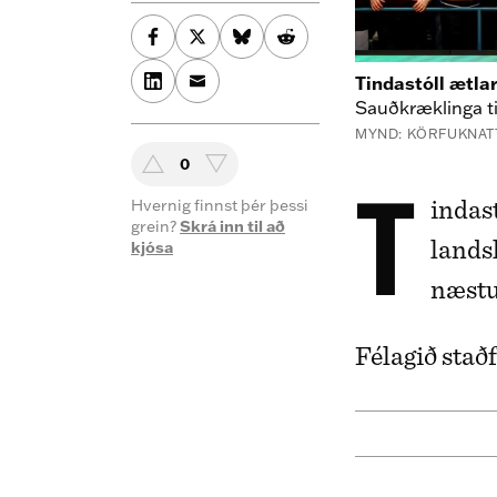
Tindastóll ætlar
Sauðkræklinga ti
MYND: KÖRFUKNATT
0
Tindastóll hefur framlengt samningi sínum við
Hvernig finnst þér þessi
grein?
Skrá inn til að
lands
kjósa
næstu
Félagið staðf