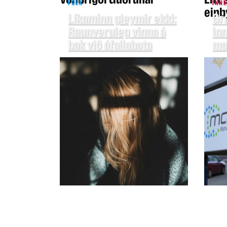
FÓLK
INNL
einbý
Líkaminn gleymir ekki:
Gr
Raunveruleg vinna á
inn
bak við áfallabata
mag