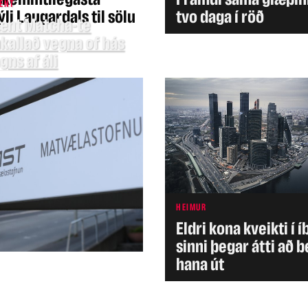
ENT
li Laugardals til sölu
tvo daga í röð
ænt Matcha-te
kallað vegna of hás
ns af áli
HEIMUR
Eldri kona kveikti í 
sinni þegar átti að b
hana út