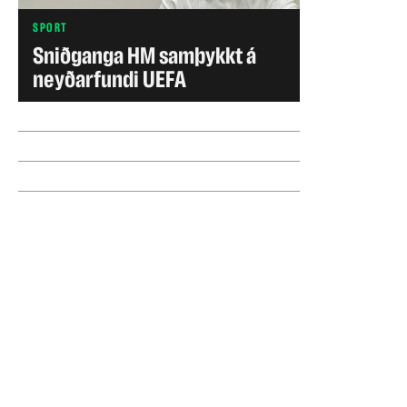
SPORT
Sniðganga HM samþykkt á
neyðarfundi UEFA