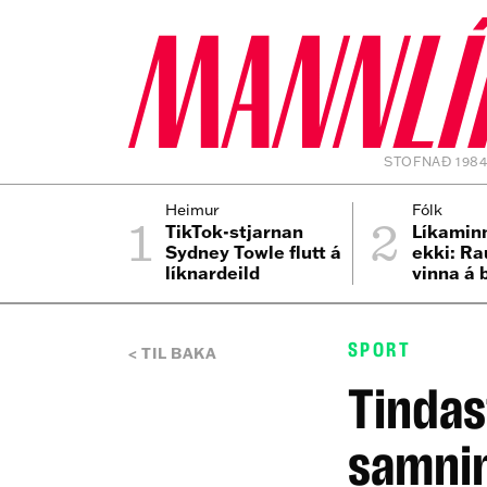
STOFNAÐ 198
1
2
Heimur
Fólk
TikTok-stjarnan
Líkamin
Sydney Towle flutt á
ekki: Ra
líknardeild
vinna á 
áfallaba
SPORT
TIL BAKA
Tindast
samnin