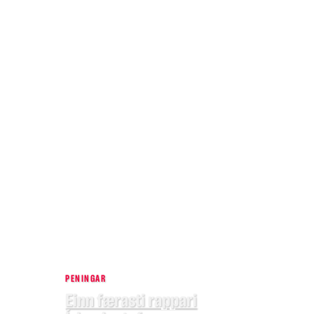
PENINGAR
Einn færasti rappari