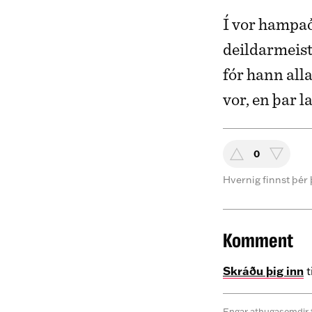
Í vor hampað
deildarmeist
fór hann alla
vor, en þar l
0
Hvernig finnst þér 
Komment
Skráðu þig inn
t
Engar athugasemdir 