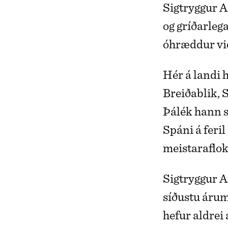
Sigtryggur A
og gríðarlega
óhræddur við
Hér á landi 
Breiðablik, 
Þálék hann 
Spáni á feri
meistaraflok
Sigtryggur A
síðustu árum
hefur aldrei 