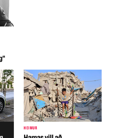
g“
HEIMUR
n
Hamas vill að