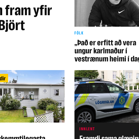
 fram yfir
Björt
FÓLK
„Það er erfitt að vera
ungur karlmaður í
vestrænum heimi í da
dir
INNLENT
 skemmtilegasta
Framdi sama glæpin