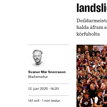
landsl
Deildarmeista
halda áfram að
körfubolta
Svanur Már Snorrason
Blaðamaður
12. júní 2025 ·
16:20
141 orð · 1 mín lestur