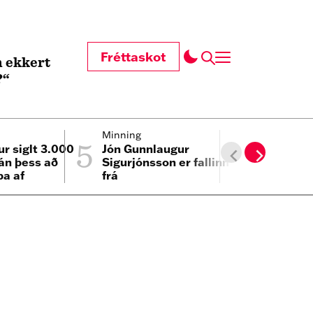
Fréttaskot
 ekkert
?“
5
6
Minning
Innlent
ur siglt 3.000
Jón Gunnlaugur
Segir há
 án þess að
Sigurjónsson er fallinn
minnihlut
pa af
frá
falska my
i
samfélag