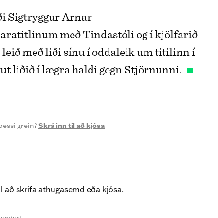
i Sigtryggur Arnar
aratitlinum með Tindastóli og í kjölfarið
 leið með liði sínu í oddaleik um titilinn í
aut liðið í lægra haldi gegn Stjörnunni.
þessi grein?
Skrá inn til að kjósa
il að skrifa athugasemd eða kjósa.
fundust.