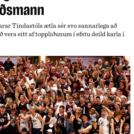
iðsmann
rar Tindastóls ætla sér svo sannarlega að
 vera eitt af toppliðunum í efstu deild karla í