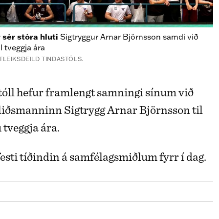
 sér stóra hluti
Sigtryggur Arnar Björnsson samdi við
l tveggja ára
LEIKSDEILD TINDASTÓLS.
liðsmanninn Sigtrygg Arnar Björnsson til
 tveggja ára.
esti tíðindin á samfélagsmiðlum fyrr í dag.