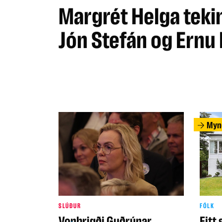
Margrét Helga tekin
Jón Stefán og Ernu 
Myn
SLÚÐUR
FÓLK
Vonbrigði Guðrúnar
Eitt