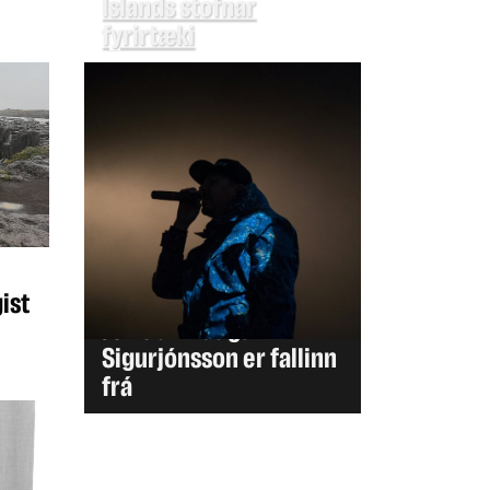
Íslands stofnar
fyrirtæki
MINNING
ist
Jón Gunnlaugur
Sigurjónsson er fallinn
frá