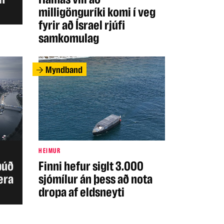
milligönguríki komi í veg
fyrir að Ísrael rjúfi
samkomulag
Myndband
HEIMUR
íbúð
Finni hefur siglt 3.000
era
sjómílur án þess að nota
dropa af eldsneyti