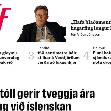
„Hafa blaðamenn
hugarflug lengur
Jón Viðar Jónsson
4
3
4
Landið
Heimur
n gleymir
150 sentímetra háir
Finni hef
unveruleg
stilkar á Vestfjörðum
sjómílur
bak við
verða að lúxuslíkjör
nota dro
ta
eldsneyt
óll gerir tveggja ára
g við íslenskan