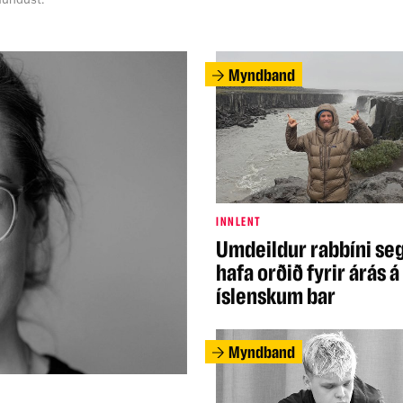
Myndband
INNLENT
Umdeildur rabbíni seg
hafa orðið fyrir árás á
íslenskum bar
Myndband