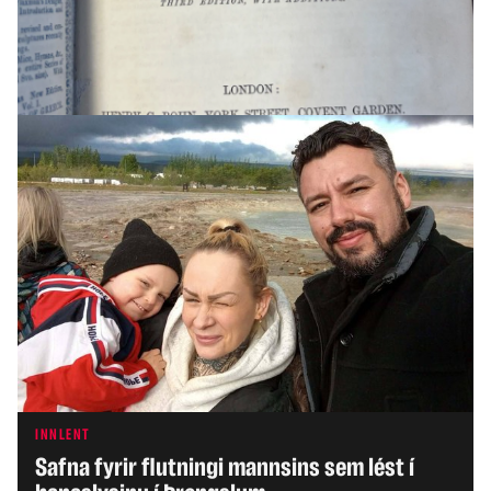
HEIMUR
Þrjátíu og fimm ára karlmaður ákærður eftir
andlát níu ára stúlku í Skotlandi
INNLENT
Safna fyrir flutningi mannsins sem lést í