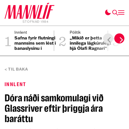
STOFNAÐ 1984
1
2
3
Innlent
Pólitík
Inn
Safna fyrir flutningi
„Mikið er þetta
Ös
mannsins sem lést í
innilega lágkúrulegt
pa
banaslysinu í
hjá Ólafi Ragnari“
um
Þrengslum
TIL BAKA
INNLENT
Dóra náði samkomulagi við
Glassriver eftir þriggja ára
baráttu