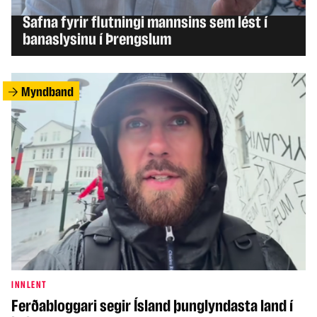
INNLENT
Safna fyrir flutningi mannsins sem lést í
banaslysinu í Þrengslum
Myndband
INNLENT
Ferðabloggari segir Ísland þunglyndasta land í