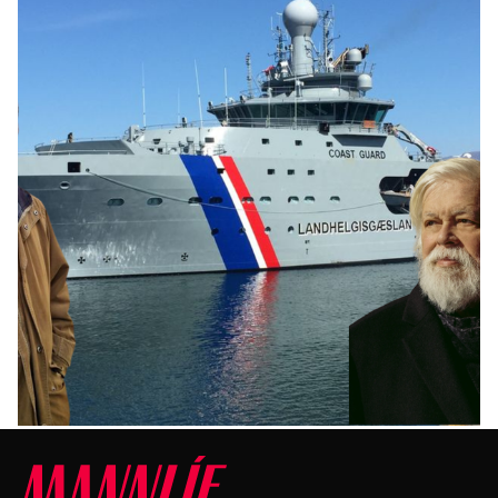
INNLENT
Hæðst að frétt Morgunblaðsins