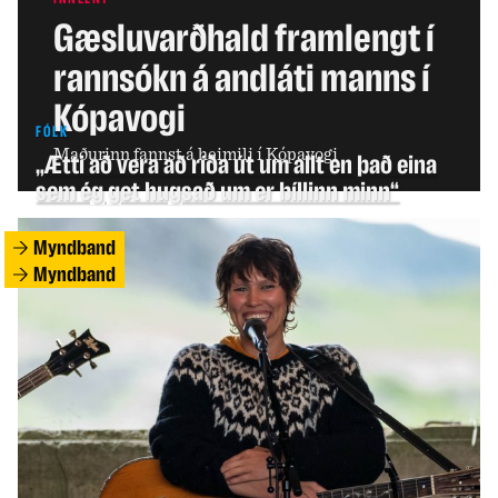
Gæsluvarðhald framlengt í
rannsókn á andláti manns í
Kópavogi
FÓLK
Maðurinn fannst á heimili í Kópavogi
„Ætti að vera að ríða út um allt en það eina
sem ég get hugsað um er bíllinn minn“
Myndband
Myndband