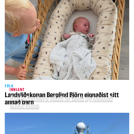
FÓLK
INNLENT
Landsliðskonan Berglind Björg eignaðist sitt
Áhöfn Bandero vísað úr landi og bönnuð
annað barn
endurkoma