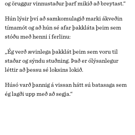
og öruggur vinnustaður þarf mikið að breytast.“
Hún lýsir því að samkomulagið marki ákveðin
tímamót og að hún sé afar þakkláta þeim sem
stóðu með henni í ferlinu:
„Ég verð ævinlega þakklát þeim sem voru til
staðar og sýndu stuðning. Það er ólýsanlegur
léttir að þessu sé loksins lokið.
Húsó varð þannig á vissan hátt sú batasaga sem
ég lagði upp með að segja.“