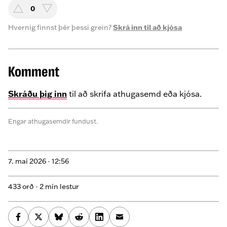
0
Hvernig finnst þér þessi grein?
Skrá inn til að kjósa
Komment
Skráðu þig inn
til að skrifa athugasemd eða kjósa.
Engar athugasemdir fundust.
7. maí 2026 ·
12:56
433 orð · 2 mín lestur