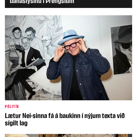
banaslysinu í Þrengslum
PÓLITÍK
Lætur Nei-sinna fá á baukinn í nýjum texta við
sígilt lag