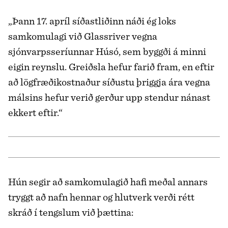
„Þann 17. apríl síðastliðinn náði ég loks
samkomulagi við Glassriver vegna
sjónvarpsseríunnar Húsó, sem byggði á minni
eigin reynslu. Greiðsla hefur farið fram, en eftir
að lögfræðikostnaður síðustu þriggja ára vegna
málsins hefur verið gerður upp stendur nánast
ekkert eftir.“
Hún segir að samkomulagið hafi meðal annars
tryggt að nafn hennar og hlutverk verði rétt
skráð í tengslum við þættina: