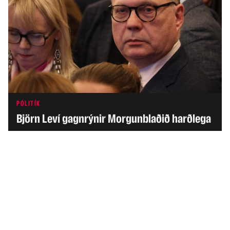
PÓLITÍK
Björn Leví gagnrýnir Morgunblaðið harðlega