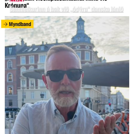
INNLENT
Krónuna“
Sannleikurinn á bak við „ódýra“ danska lánið
Myndband