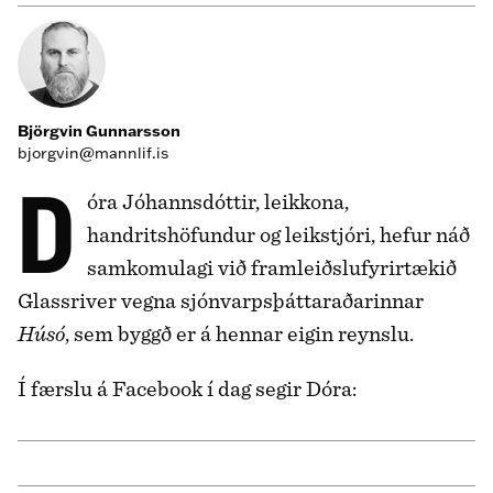
Björgvin Gunnarsson
bjorgvin@mannlif.is
Dóra Jóhannsdóttir, leikkona,
handritshöfundur og leikstjóri, hefur náð
samkomulagi við framleiðslufyrirtækið
Glassriver vegna sjónvarpsþáttaraðarinnar
Húsó
, sem byggð er á hennar eigin reynslu.
Í færslu á Facebook í dag segir Dóra: