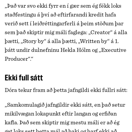
„Það var svo ekki fyrr en í gær sem ég fékk loks
staðfestingu á því að eftirfarandi kredit hafa
verið sett í leiðréttingarferli á þeim stöðum þar
sem það skiptir mig máli faglega: „Creator“ á alla
þætti, „Story by“ á alla þætti, „Written by“ á 1.
þátt undir dulnefninu Hekla Hólm og „Executive
Producer“.“
Ekki full sátt
Dóra tekur fram að þetta jafngildi ekki fullri sátt:
„Samkomulagið jafngildir ekki sátt, en það setur
mikilvægan lokapunkt eftir langan og erfiðan
kafla. Það sem skiptir mig mestu máli er að ég
get loks sett þetta mál að baki og þarf ekki að