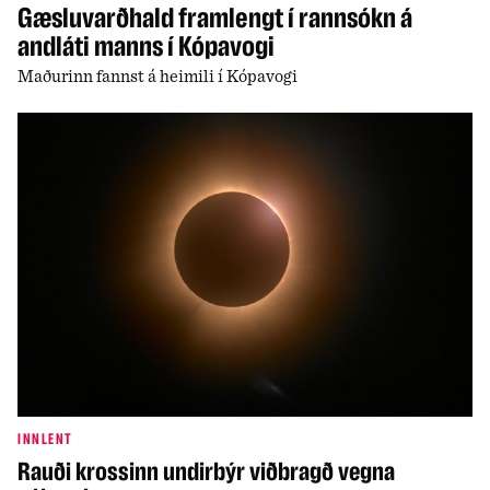
Gæsluvarðhald framlengt í rannsókn á
andláti manns í Kópavogi
Maðurinn fannst á heimili í Kópavogi
INNLENT
Rauði krossinn undirbýr viðbragð vegna