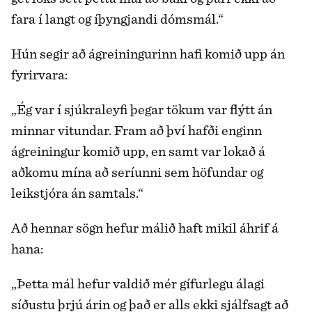
fara í langt og íþyngjandi dómsmál.“
Hún segir að ágreiningurinn hafi komið upp án
fyrirvara:
„Ég var í sjúkraleyfi þegar tökum var flýtt án
minnar vitundar. Fram að því hafði enginn
ágreiningur komið upp, en samt var lokað á
aðkomu mína að seríunni sem höfundar og
leikstjóra án samtals.“
Að hennar sögn hefur málið haft mikil áhrif á
hana:
„Þetta mál hefur valdið mér gífurlegu álagi
síðustu þrjú árin og það er alls ekki sjálfsagt að