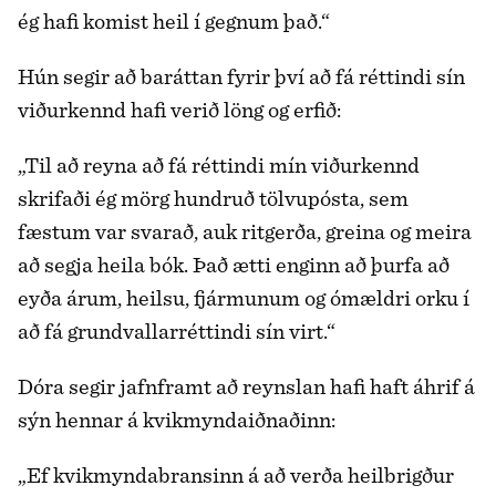
ég hafi komist heil í gegnum það.“
Hún segir að baráttan fyrir því að fá réttindi sín
viðurkennd hafi verið löng og erfið:
„Til að reyna að fá réttindi mín viðurkennd
skrifaði ég mörg hundruð tölvupósta, sem
fæstum var svarað, auk ritgerða, greina og meira
að segja heila bók. Það ætti enginn að þurfa að
eyða árum, heilsu, fjármunum og ómældri orku í
að fá grundvallarréttindi sín virt.“
Dóra segir jafnframt að reynslan hafi haft áhrif á
sýn hennar á kvikmyndaiðnaðinn:
„Ef kvikmyndabransinn á að verða heilbrigður