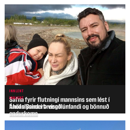
INNLENT
INNLENT
Safna fyrir flutningi mannsins sem lést í
banaslysinu í Þrengslum
Áhöfn Bandero vísað úr landi og bönnuð
endurkoma