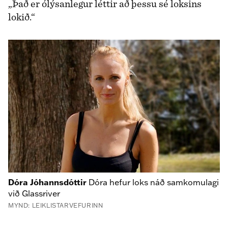
„Það er ólýsanlegur léttir að þessu sé loksins
lokið.“
Dóra Jóhannsdóttir
Dóra hefur loks náð samkomulagi
við Glassriver
MYND: LEIKLISTARVEFURINN