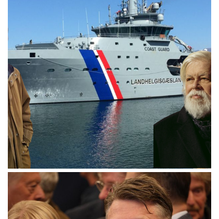
HEIMUR
„Maðurinn með ljáinn“ skelfdi sjúklinga á
þaki spítala