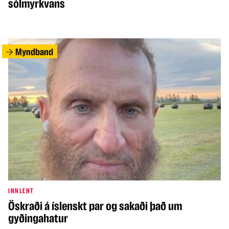
sólmyrkvans
Myndband
INNLENT
Öskraði á íslenskt par og sakaði það um
gyðingahatur