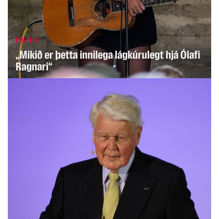
INNLENT
PÓLITÍK
Öskraði á íslenskt par og sakaði það um
„Mikið er þetta innilega lágkúrulegt hjá Ólafi
gyðingahatur
Ragnari“